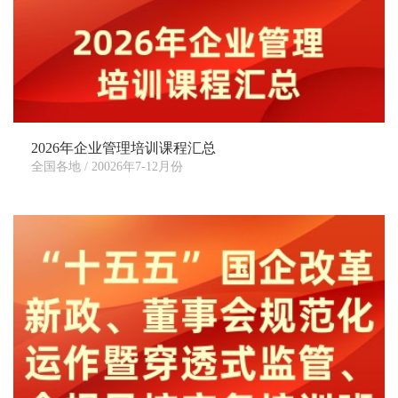
培
训
中
心-
国
内
2026年企业管理培训课程汇总
知
全国各地 / 20026年7-12月份
名
的
企
业
管
理
培
训
机
构，
专