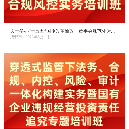
业
从
事
公
关于举办“十五五”国企改革新政、董事会规范化运作暨穿透式监管、合规风控实务培训班的通知
司
成都市 / 2026年8月11日
治
理、
董
事、
中
高
层
管
理
人
员
培