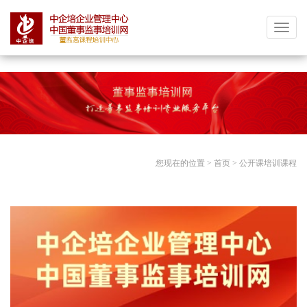
分享按钮
中
企
培
中
国
董
事
监
您现在的位置 >
首页
>
公开课培训课程
事
培
训
网|
董
监
高
课
程